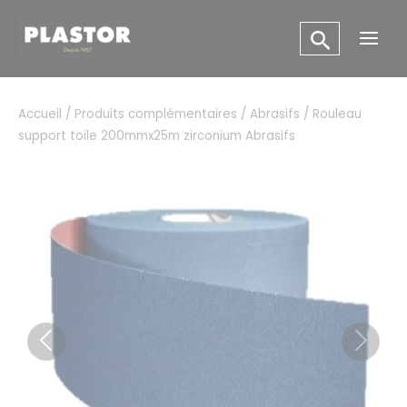
Aller
Panneau de gestion des cookies
au
Main
contenu
Men
Accueil
/
Produits complémentaires
/
Abrasifs
/ Rouleau
support toile 200mmx25m zirconium Abrasifs
Previous
Next