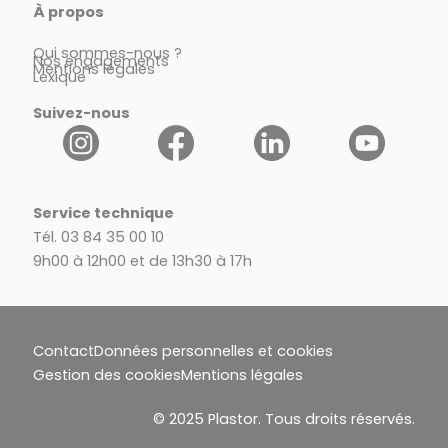
À propos
Qui sommes-nous ?
Nos engagements
Mentions légales
Lexique
Suivez-nous
Service technique
Tél. 03 84 35 00 10
9h00 à 12h00 et de 13h30 à 17h
Contact
Données personnelles et cookies
Gestion des cookies
Mentions légales
© 2025 Plastor. Tous droits réservés.