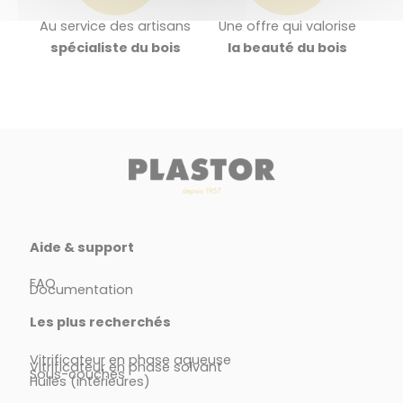
Au service des artisans
Une offre qui valorise
spécialiste du bois
la beauté du bois
Aide & support
FAQ
Documentation
Les plus recherchés
Vitrificateur en phase aqueuse
Vitrificateur en phase solvant
Sous-couches
Huiles (intérieures)