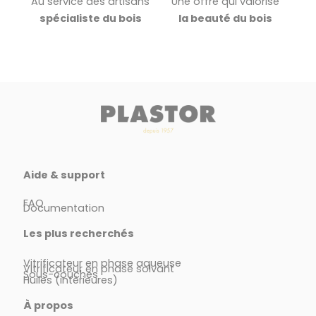
Au service des artisans
Une offre qui valorise
spécialiste du bois
la beauté du bois
Aide & support
FAQ
Documentation
Les plus recherchés
Vitrificateur en phase aqueuse
Vitrificateur en phase solvant
Sous-couches
Huiles (intérieures)
À propos