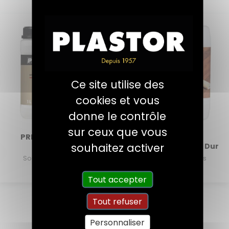
Ce site utilise des
cookies et vous
donne le contrôle
sur ceux que vous
PRIM’SO Fond Dur
Renforçateur
souhaitez activer
Universel
d’Adhérence Fond Dur
Sous-couches Bois
Sous-couches Bois
Intérieurs
Intérieurs
Tout accepter
Tout refuser
Personnaliser