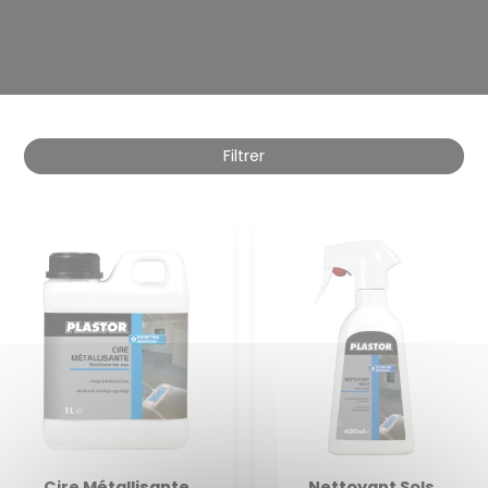
Filtrer
Cire Métallisante
Nettoyant Sols