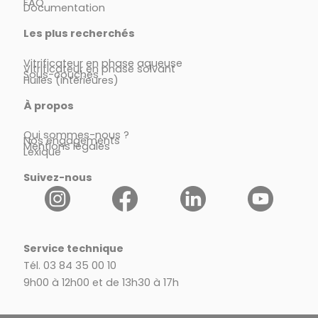
FAQ
Documentation
Les plus recherchés
Vitrificateur en phase aqueuse
Vitrificateur en phase solvant
Sous-couches
Huiles (intérieures)
À propos
Qui sommes-nous ?
Nos engagements
Mentions légales
Lexique
Suivez-nous
Service technique
Tél. 03 84 35 00 10
9h00 à 12h00 et de 13h30 à 17h