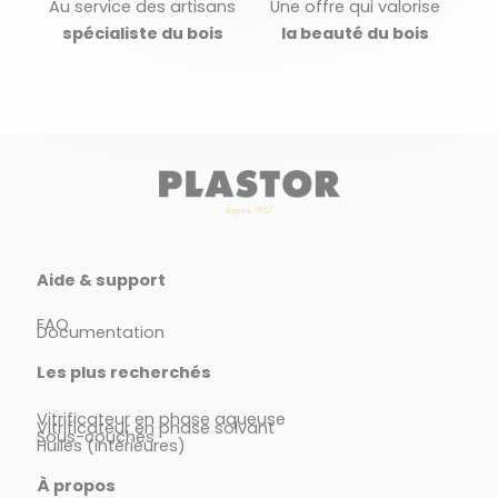
Au service des artisans
Une offre qui valorise
spécialiste du bois
la beauté du bois
Aide & support
FAQ
Documentation
Les plus recherchés
Vitrificateur en phase aqueuse
Vitrificateur en phase solvant
Sous-couches
Huiles (intérieures)
À propos