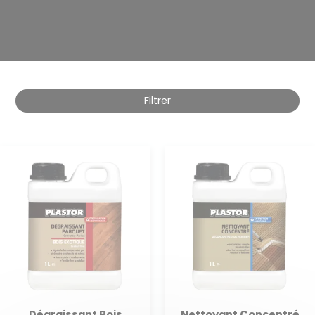
Filtrer
Dégraissant Bois
Nettoyant Concentré