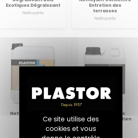
Exotiques Dégraissant
Entretien des
terrasses
Nettoyants
Nettoyants
Nettoyant Matériel
Rénovateur Bois
Ce site utilise des
Entretien
Composites Entretien
des terrasses
Nettoyants
cookies et vous
Nettoyants
donne le contrôle