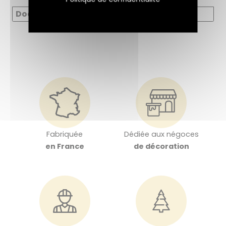
Documents
Fabriquée
Dédiée aux négoces
en France
de décoration