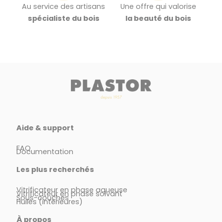
Au service des artisans
Une offre qui valorise
spécialiste du bois
la beauté du bois
Aide & support
FAQ
Documentation
Les plus recherchés
Vitrificateur en phase aqueuse
Vitrificateur en phase solvant
Sous-couches
Huiles (intérieures)
À propos