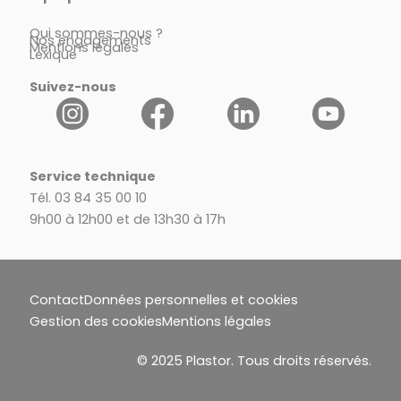
Qui sommes-nous ?
Nos engagements
Mentions légales
Lexique
Suivez-nous
Service technique
Tél. 03 84 35 00 10
9h00 à 12h00 et de 13h30 à 17h
Contact
Données personnelles et cookies
Gestion des cookies
Mentions légales
© 2025 Plastor. Tous droits réservés.