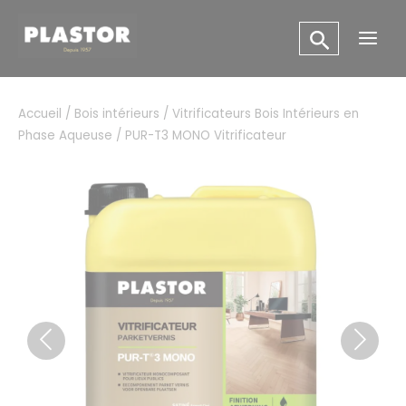
Aller
Panneau de gestion des cookies
au
Main
contenu
Men
Accueil
/
Bois intérieurs
/
Vitrificateurs Bois Intérieurs en
Phase Aqueuse
/ PUR-T3 MONO Vitrificateur
Previous
Next