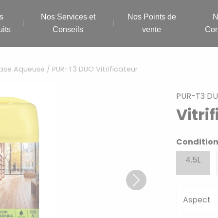
s
Nos Services et
Nos Points de
N
its
Conseils
vente
Con
Phase Aqueuse
/ PUR-T3 DUO Vitrificateur
PUR-T3 D
Vitri
Conditio
4.5L
Next