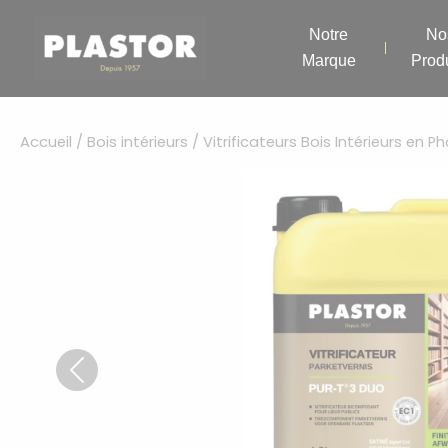
Aller
Panneau de gestion des cookies
au
Notre
No
contenu
Marque
Produ
Accueil
/
Bois intérieurs
/
Vitrificateurs Bois Intérieurs en 
Previous