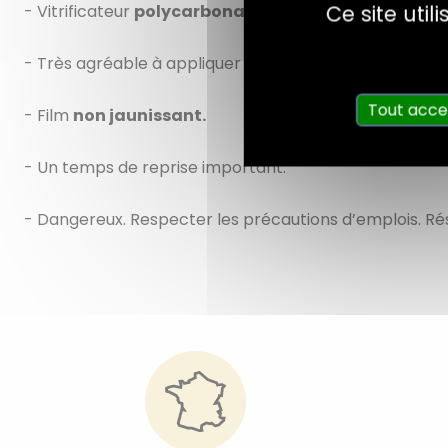
Ce site uti
- Vitrificateur
polycarbonate
bi composant en phase
- Très agréable à appliquer
« gras » et sans odeur.
D
Tout acce
- Film
non jaunissant.
- Un temps de reprise important.
- Dangereux. Respecter les précautions d’emplois. Ré