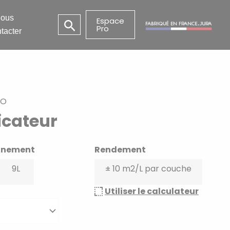
ous
Espace
Pro
tacter
UO
ficateur
nnement
Rendement
9L
± 10 m2/L par couche
Utiliser le calculateur