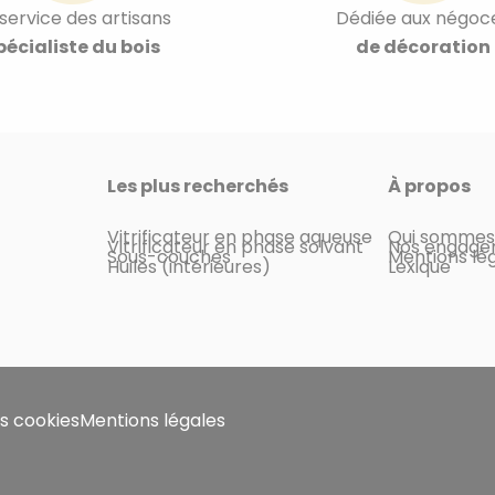
service des artisans
Dédiée aux négoc
pécialiste du bois
de décoration
Les plus recherchés
À propos
Vitrificateur en phase aqueuse
Qui sommes
Vitrificateur en phase solvant
Nos engage
Sous-couches
Mentions lé
Huiles (intérieures)
Lexique
s cookies
Mentions légales