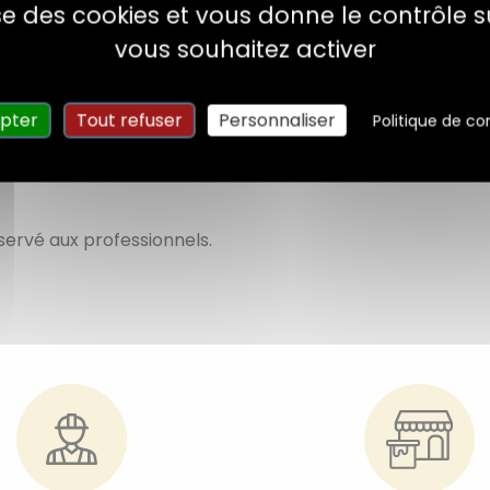
lise des cookies et vous donne le contrôle 
 aqueuse mélange 90/10.
vous souhaitez activer
onne un bon
garnissant
.
pter
Tout refuser
Personnaliser
Politique de con
servé aux professionnels.