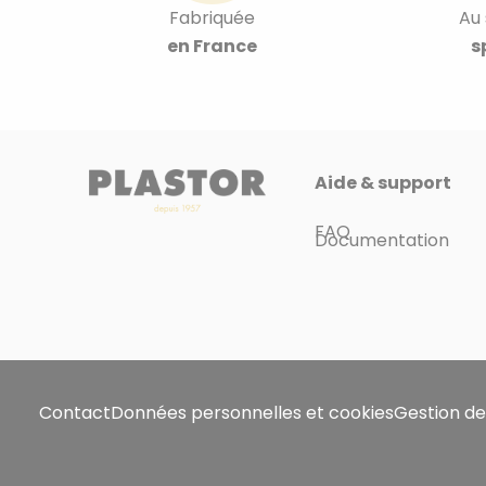
Fabriquée
Au 
en France
s
Aide & support
FAQ
Documentation
Contact
Données personnelles et cookies
Gestion de