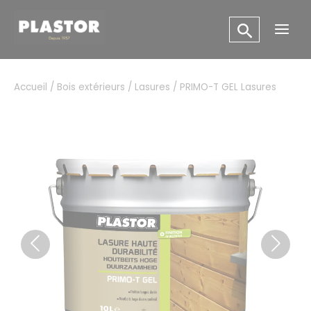
Aller
Panneau de gestion des cookies
au
Main
contenu
Men
Accueil
/
Bois extérieurs
/
Lasures
/ PRIMO-T GEL Lasures
Previous
Next