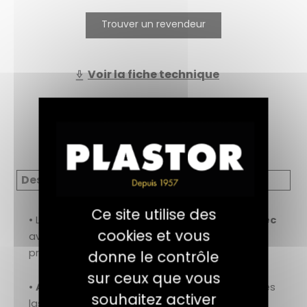
Trouver un revendeur
Voir la fiche technique
Description
Ce site utilise des
• Lasure alkyde à base de résine
Haut Extrait Sec
cookies et vous
avec un très bon garnissant pour une meilleure
protection contre les agressions climatiques.
donne le contrôle
sur ceux que vous
•
Adhérence renforcée
sur toutes les anciennes
souhaitez activer
lasures.