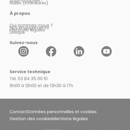
Sous-couches
Huiles (intérieures)
À propos
Qui sommes-nous ?
Nos engagements
Mentions légales
Lexique
Suivez-nous
Service technique
Tél. 03 84 35 00 10
9h00 à 12h00 et de 13h30 à 17h
Contact
Données personnelles et cookies
Gestion des cookies
Mentions légales