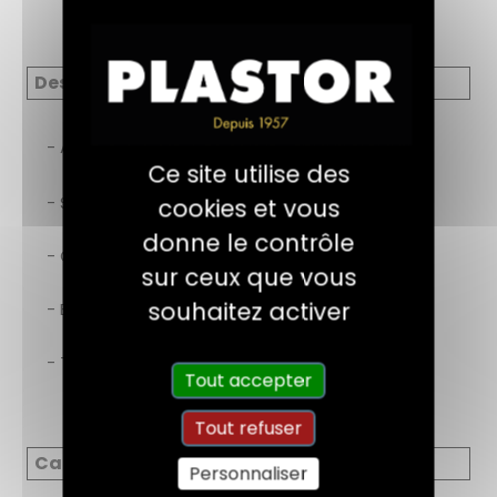
Description
- A base de bois naturel.
Ce site utilise des
- Se travaille comme le bois.
cookies et vous
donne le contrôle
- Compatible avec tous types de finitions.
sur ceux que vous
souhaitez activer
- Existe en 6 coloris.
- Tous les coloris sont miscibles.
Tout accepter
Tout refuser
Caractéristiques
Personnaliser