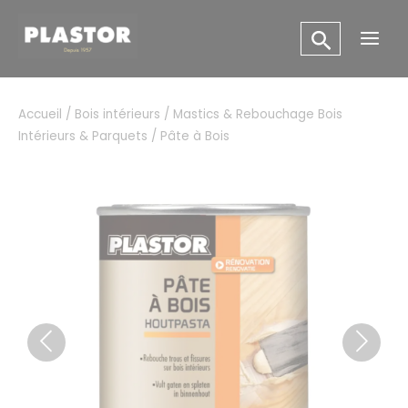
Aller
Panneau de gestion des cookies
au
Main
contenu
Men
Accueil
/
Bois intérieurs
/
Mastics & Rebouchage Bois
Intérieurs & Parquets
/ Pâte à Bois
Previous
Next