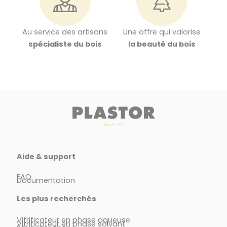
Au service des artisans
Une offre qui valorise
spécialiste du bois
la beauté du bois
Aide & support
FAQ
Documentation
Les plus recherchés
Vitrificateur en phase aqueuse
Vitrificateur en phase solvant