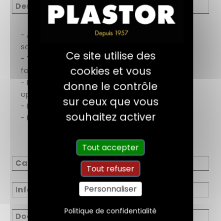
Description
-
Aucun retrait ni fendillement
réparation
solide et durable
Ce site utilise des
- Temps de durcissement du
mélange long :
cookies et vous
facile à modeler
- Excellente
adhérence
pas de décollement
donne le contrôle
après séchage
sur ceux que vous
- Existe en
4
coloris
souhaitez activer
-
N’encrasse pas
les abrasifs lors du ponçage
Tout accepter
Caractéristiques
Tout refuser
Personnaliser
Informations réglementaires
Politique de confidentialité
Documents