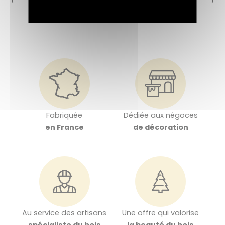
Fabriquée
Dédiée aux négoces
en France
de décoration
Au service des artisans
Une offre qui valorise
spécialiste du bois
la beauté du bois