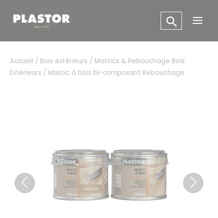
Aller
Panneau de gestion des cookies
au
Main
contenu
Men
Accueil
/
Bois extérieurs
/
Mastics & Rebouchage Bois
Extérieurs
/ Mastic à bois bi-composant Rebouchage
Previous
Next