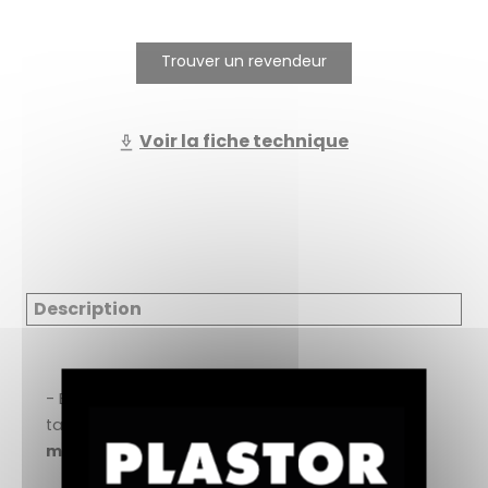
Trouver un revendeur
Voir la fiche technique
Description
- Elimine le grisaillement des bois ainsi que les
taches
alimentaires, de gras et les
moisissures.