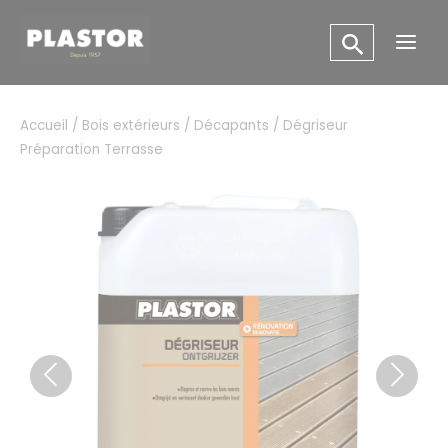
Aller
Panneau de gestion des cookies
au
Main
contenu
Men
Accueil
/
Bois extérieurs
/
Décapants
/ Dégriseur
Préparation Terrasse
Previous
Next