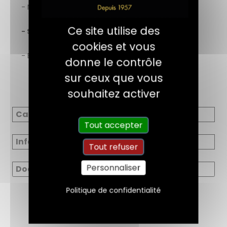
- Ne décolore pas le bois des terrasses.
Ce site utilise des
- Sans danger pour la faune et la flore.
cookies et vous
- En phase aqueuse.
donne le contrôle
sur ceux que vous
souhaitez activer
Caractéristiques
Tout accepter
Informations réglementaires
Tout refuser
Personnaliser
Documents
Politique de confidentialité