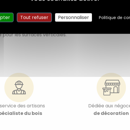
izontales et verticales.
pter
Tout refuser
Personnaliser
Politique de con
ificateurs, colles, mastics (à l’exclusion des revêtements 
le pour les surfaces verticales.
service des artisans
Dédiée aux négoc
pécialiste du bois
de décoration