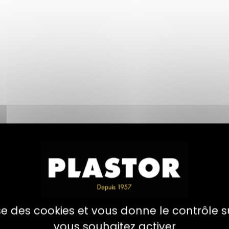
ons réglementaires
Documents
Avis
lise des cookies et vous donne le contrôle 
vous souhaitez activer