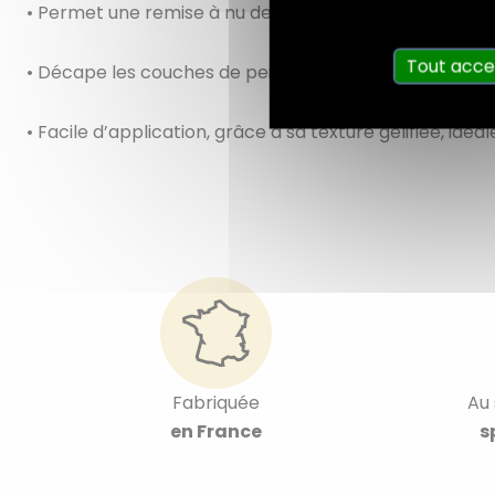
• Permet une remise à nu des supports sur surfaces hor
Tout acce
• Décape les couches de peintures, vernis, lasures, vitr
• Facile d’application, grâce à sa texture gélifiée, idéa
Fabriquée
Au 
en France
s