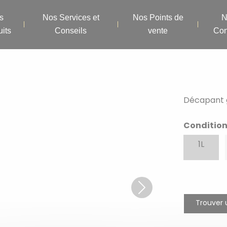
s
Nos Services et
Nos Points de
N
its
Conseils
vente
Con
Décapant 
Conditio
1L
Next
Trouver 