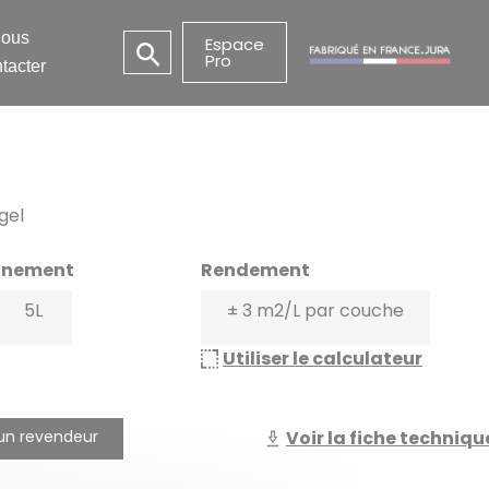
ous
Espace
Pro
tacter
gel
nnement
Rendement
5L
± 3 m2/L par couche
Utiliser le calculateur
un revendeur
Voir la fiche techniqu