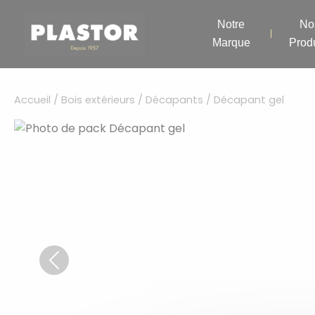
Aller
Panneau de gestion des cookies
au
Notre
No
contenu
Marque
Produ
Accueil
/
Bois extérieurs
/
Décapants
/ Décapant gel
Previous