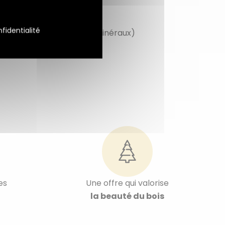
fidentialité
industriels), crépis (hors minéraux)
es
Une offre qui valorise
la beauté du bois