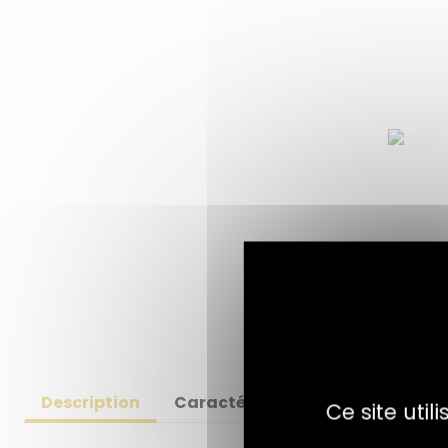
Description
Caractéristiques
Informati
Ce site uti