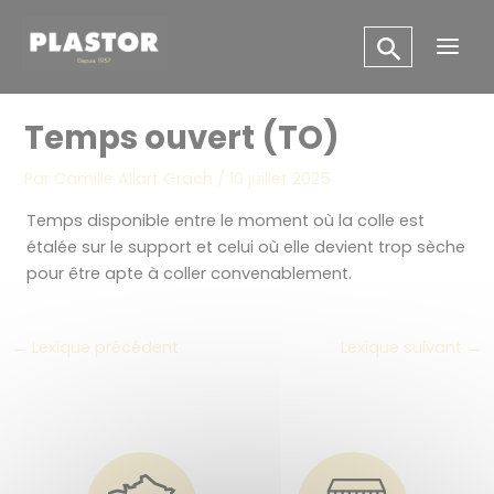
Aller
Panneau de gestion des cookies
au
Main
contenu
Men
Temps ouvert (TO)
Par
Camille Allart Grach
/
10 juillet 2025
Temps disponible entre le moment où la colle est
étalée sur le support et celui où elle devient trop sèche
pour être apte à coller convenablement.
←
Lexique précédent
Lexique suivant
→