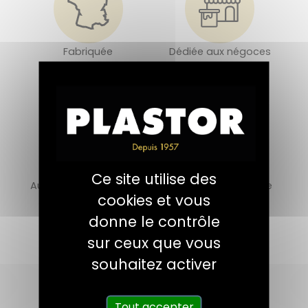
Fabriquée
Dédiée aux négoces
en France
de décoration
Ce site utilise des
Au service des artisans
Une offre qui valorise
cookies et vous
spécialiste du bois
la beauté du bois
donne le contrôle
sur ceux que vous
souhaitez activer
Tout accepter