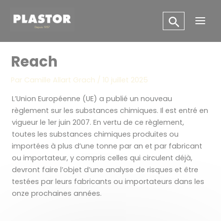
Aller
Panneau de gestion des cookies
au
Main
contenu
Men
Reach
Par
Camille Allart Grach
/
10 juillet 2025
L’Union Européenne (UE) a publié un nouveau
règlement sur les substances chimiques. Il est entré en
vigueur le 1er juin 2007. En vertu de ce règlement,
toutes les substances chimiques produites ou
importées à plus d’une tonne par an et par fabricant
ou importateur, y compris celles qui circulent déjà,
devront faire l’objet d’une analyse de risques et être
testées par leurs fabricants ou importateurs dans les
onze prochaines années.