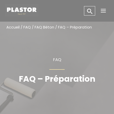
Aller
Panneau de gestion des cookies
au
Main
contenu
Men
Accueil
/
FAQ
/
FAQ Béton
/ FAQ – Préparation
FAQ
FAQ – Préparation