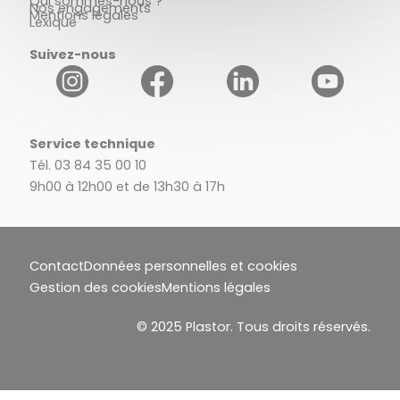
Qui sommes-nous ?
Nos engagements
Mentions légales
Lexique
Suivez-nous
Service technique
Tél. 03 84 35 00 10
9h00 à 12h00 et de 13h30 à 17h
Contact
Données personnelles et cookies
Gestion des cookies
Mentions légales
© 2025 Plastor. Tous droits réservés.