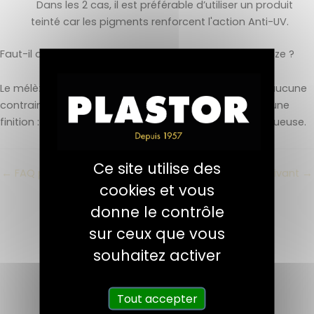
Dans les 2 cas, il est préférable d’utiliser un produit
teinté car les pigments renforcent l'action Anti-UV.
Faut-il appliquer une finition spéciale sur du bois mélèze ?
Le mélèze est très peu utilisé en intérieur, cependant aucune
contrainte particulière ne vous empêche d’appliquer une
finition : vernis, huile ou cire en phase solvantée ou aqueuse.
Ce site utilise des
←
FAQ précédent
FAQ suivant
→
cookies et vous
donne le contrôle
sur ceux que vous
souhaitez activer
Tout accepter