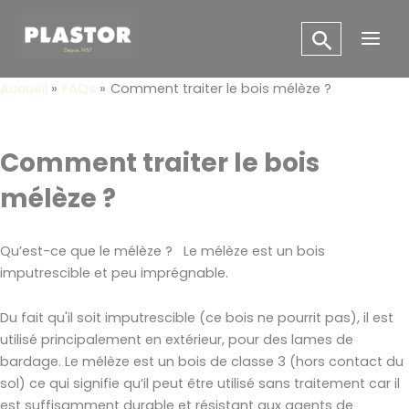
Aller
Panneau de gestion des cookies
au
Main
contenu
Men
Accueil
FAQs
Comment traiter le bois mélèze ?
Comment traiter le bois
mélèze ?
Qu’est-ce que le mélèze ? Le mélèze est un bois
imputrescible et peu imprégnable.
Du fait qu'il soit imputrescible (ce bois ne pourrit pas), il est
utilisé principalement en extérieur, pour des lames de
bardage. Le mélèze est un bois de classe 3 (hors contact du
sol) ce qui signifie qu’il peut être utilisé sans traitement car il
est suffisamment durable et résistant aux agents de