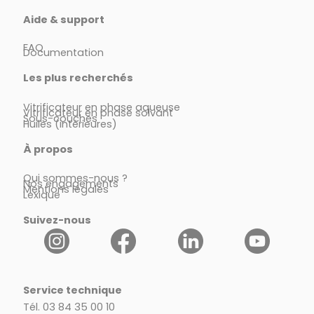
Aide & support
FAQ
Documentation
Les plus recherchés
Vitrificateur en phase aqueuse
Vitrificateur en phase solvant
Sous-couches
Huiles (intérieures)
À propos
Qui sommes-nous ?
Nos engagements
Mentions légales
Lexique
Suivez-nous
Service technique
Tél. 03 84 35 00 10